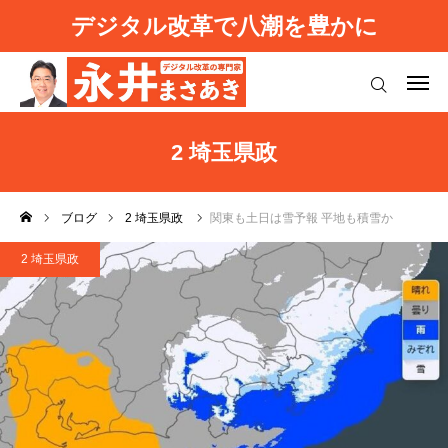
デジタル改革で八潮を豊かに
ログイン
プロフィール
2 埼玉県政
八潮デジタル改革
ブログ
2 埼玉県政
関東も土日は雪予報 平地も積雪か
強い日本を取り戻す
2 埼玉県政
お知らせ（活動報告）
基本理念
ご意見等
ブログ
利用規約
よくあるご質問
プライバシーポリシー