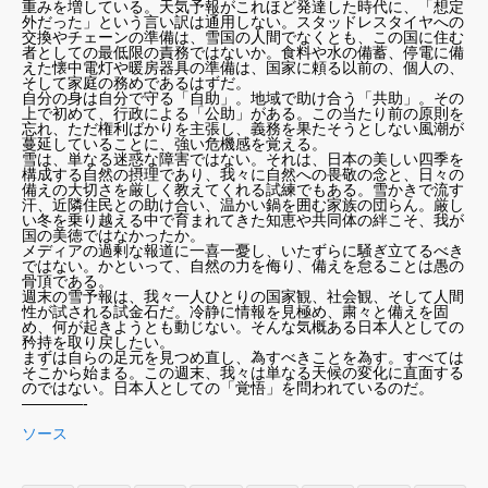
重みを増している。天気予報がこれほど発達した時代に、「想定
外だった」という言い訳は通用しない。スタッドレスタイヤへの
交換やチェーンの準備は、雪国の人間でなくとも、この国に住む
者としての最低限の責務ではないか。食料や水の備蓄、停電に備
えた懐中電灯や暖房器具の準備は、国家に頼る以前の、個人の、
そして家庭の務めであるはずだ。
自分の身は自分で守る「自助」。地域で助け合う「共助」。その
上で初めて、行政による「公助」がある。この当たり前の原則を
忘れ、ただ権利ばかりを主張し、義務を果たそうとしない風潮が
蔓延していることに、強い危機感を覚える。
雪は、単なる迷惑な障害ではない。それは、日本の美しい四季を
構成する自然の摂理であり、我々に自然への畏敬の念と、日々の
備えの大切さを厳しく教えてくれる試練でもある。雪かきで流す
汗、近隣住民との助け合い、温かい鍋を囲む家族の団らん。厳し
い冬を乗り越える中で育まれてきた知恵や共同体の絆こそ、我が
国の美徳ではなかったか。
メディアの過剰な報道に一喜一憂し、いたずらに騒ぎ立てるべき
ではない。かといって、自然の力を侮り、備えを怠ることは愚の
骨頂である。
週末の雪予報は、我々一人ひとりの国家観、社会観、そして人間
性が試される試金石だ。冷静に情報を見極め、粛々と備えを固
め、何が起きようとも動じない。そんな気概ある日本人としての
矜持を取り戻したい。
まずは自らの足元を見つめ直し、為すべきことを為す。すべては
そこから始まる。この週末、我々は単なる天候の変化に直面する
のではない。日本人としての「覚悟」を問われているのだ。
————-
ソース