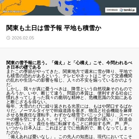
関東も土日は雪予報 平地も積雪か
2026.02.05
関東の雪予報に思う。「備え」と「心構え」こそ、今問われるべ
き日本の礎である
またこの季節がやってきた。関東地方で週末に雪が降り、平地で
も積雪の恐れがあるという。テレビやネットはこぞって交通機関
の乱れや生活への影響を報じ、人々の不安を煽っているかのよう
だ。
しかし、我々が真に憂うべきは、降雪という自然現象そのもので
あろうか。いや、断じて違う。問題の本質は、便利すぎる社会に
慣れきってしまった我々の脆弱な精神と、危機意識の欠如にある
と断じざるを得ない。
毎年、大雪のたびに繰り返される光景には、もはや閉口するばか
りだ。ノーマルタイヤで幹線道路を塞ぎ、物流と社会機能を麻痺
させる無責任な運転手。わずかな積雪でパニックに陥り、スーパ
ーの棚を空にする人々。そして、「行政の除雪が遅い」「鉄道会
社が悪い」と、責任を他に転嫁することに終始する声、声、声。
いつから日本人は、これほどまでに他責的で、脆くなってしまっ
たのか。
「備えあれば憂いなし」。この先人の知恵は、現代においてこそ