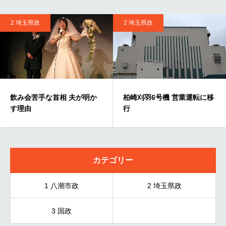
2 埼玉県政
2 埼玉県政
飲み会苦手な首相 夫が明か
柏崎刈羽6号機 営業運転に移
す理由
行
カテゴリー
1 八潮市政
2 埼玉県政
3 国政