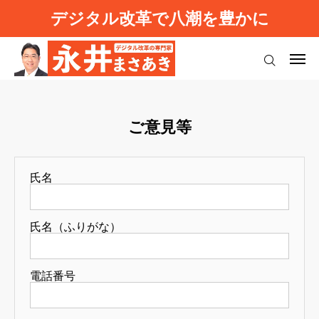
デジタル改革で八潮を豊かに
ログイン
プロフィール
ご意見等
八潮デジタル改革
強い日本を取り戻す
氏名
お知らせ（活動報告）
氏名（ふりがな）
基本理念
ご意見等
電話番号
ブログ
利用規約
よくあるご質問
プライバシーポリシー