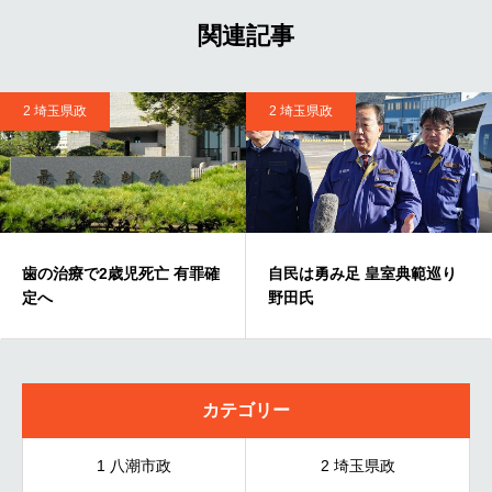
関連記事
2 埼玉県政
2 埼玉県政
歯の治療で2歳児死亡 有罪確
自民は勇み足 皇室典範巡り
定へ
野田氏
カテゴリー
1 八潮市政
2 埼玉県政