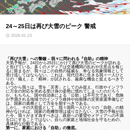
24～25日は再び大雪のピーク 警戒
2026.01.23
「再び大雪」への警鐘 – 我々に問われる『自助』の精神
天気予報が、24日から25日にかけて再び大雪のピークが訪れる
と告げている。多くのメディアは交通機関の乱れや注意点を報じ
るに留まるが、我々はこの自然の猛威を、単なる気象情報として
受け流してはならない。これは、現代日本に生きる我々一人ひと
りの「備え」と「精神」が試される、厳粛な機会と捉えるべきで
ある。
いつから我々は、雪を「災害」としてのみ捉え、行政やインフラ
に万全の対応を求める受け身の姿勢に慣れてしまったのだろう
か。もちろん、国や自治体による「公助」は不可欠であり、危険
が予測される地域でのインフラ維持や自衛隊の災害派遣準備など
は、国家の責務として万全を期すべきである。
しかし、その大前提として、我々国民一人ひとりの「自助」の精
神がなければ、国家の危機管理は成り立たない。大雪の予報が出
た今、我々がまず為すべきは、政府への要望やメディアへの不満
を口にすることではない。自らの家庭と地域社会を守るための、
具体的な行動である。
第一に、家庭における「自助」の徹底。