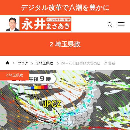
デジタル改革で八潮を豊かに
ログイン
プロフィール
2 埼玉県政
八潮デジタル改革
ブログ
2 埼玉県政
24～25日は再び大雪のピーク 警戒
強い日本を取り戻す
2 埼玉県政
お知らせ（活動報告）
基本理念
ご意見等
ブログ
利用規約
よくあるご質問
プライバシーポリシー