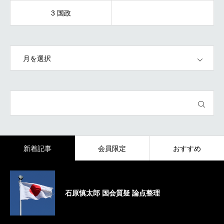
3 国政
OPEN
新着記事
会員限定
おすすめ
石原慎太郎 国会質疑 論点整理