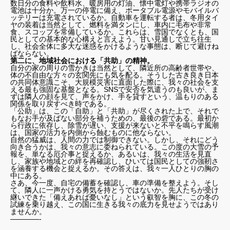
数日分の食料や飲料水、暖房用の灯油、懐中電灯や携帯ラジオの
電池は十分か。万一の停電に備え、ポータブル電源やモバイルバ
ッテリーは充電されているか。自動車を運転する者は、冬用タイ
ヤの装着は当然として、燃料を満タンにし、車内に毛布や非常
食、スコップを常備しているか。これらは、雪国でなくとも、国
民としての基本的な心構えと言えよう。甘い見通しで立ち往生
し、社会全体に多大な迷惑をかけるような事態は、断じて避けね
ばならない。
第二に、地域社会における「共助」の精神。
自分の家の周りの雪かきは当然として、隣近所の高齢者世帯や、
体の不自由な方々の玄関先にも気を配る。そうした古き良き日本
の共同体意識こそ、大規模災害に直面した際に、我々の社会を支
える最も強固な基盤となる。SNSで安否を気遣うのも良いが、ま
ずは隣人の顔を見て、声をかけ、手を貸すという、温もりのある
関係を取り戻すべき時である。
「公助」は、この「自助」と「共助」が尽くされた上で、それで
もなお手が及ばない部分を補うための、最後の砦である。最初か
ら行政に依存し、除雪が遅い、支援が来ないと不平を鳴らす風潮
は、国家の活力を内側から蝕むものに他ならない。
自然の猛威は、人間の力では制御できない。しかし、それにどう
向き合うかは、我々の意志に委ねられている。この度の大雪の予
報を、単なる厄介事と捉えるか、あるいは、我々の生活を見直
し、家族や地域との絆を再確認し、ひいては国民としての強靭さ
を涵養する機会と捉えるか。その答えは、我々一人ひとりの胸の
中にある。
さあ、今一度、自宅の備蓄を確認し、車の準備を整えよう。そし
て、隣人に一声かける勇気を持とうではないか。先人たちが受け
継いできた「備えあれば憂いなし」という叡智を胸に、この冬の
試練を乗り越え、この国に生きる我々の底力を見せようではあり
ませんか。
————-