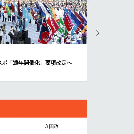
スポ「通年開催化」要項改定へ
中国大使館侵入
3 国政