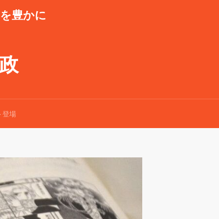
潮を豊かに
県政
ト登場