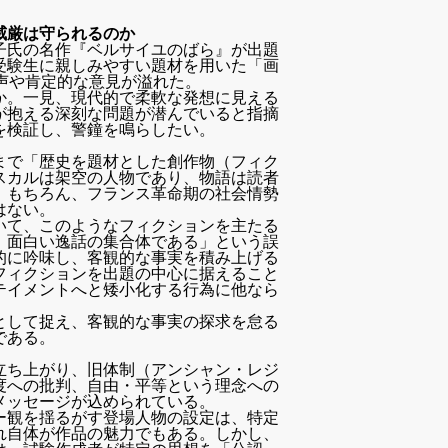
威厳は守られるのか
子氏の名作『ベルサイユのばら』が出題
受験生に親しみやすい題材を用いた「画
声や肯定的な意見が溢れた。
か。一見、現代的で柔軟な発想に見える
が抱える深刻な問題が潜んでいると指摘
を検証し、警鐘を鳴らしたい。
まで「歴史を題材とした創作物（フィク
スカルは架空の人物であり、物語は読者
。もちろん、フランス革命期の社会情勢
はない。
いて、このようなフィクションを主たる
、面白い逸話の集合体である」という誤
的に吟味し、客観的な事実を積み上げる
フィクションを出題の中心に据えること
テイメントへと矮小化する行為に他なら
として捉え、客観的な事実の探求を怠る
である。
立ち上がり、旧体制（アンシャン・レジ
度への批判、自由・平等という理念への
メッセージが込められている。
ー観を揺るがす登場人物の設定は、特定
れ自体が作品の魅力でもある。しかし、