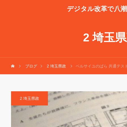
デジタル改革で八
2 埼玉
ブログ
2 埼玉県政
ベルサイユのばら 共通テス
2 埼玉県政