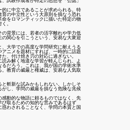
は、試験作成者が特定の思想を「公認」
。
ー的に中立であることが求められる。特
教育の中立性という大原則を損なう恐れ
革命をロマンティックに描いた特定の物
付く。
その背景には、若者の活字離れや学力低
生の関心を引こうという、安易な大衆迎
と、大学での高度な学問研究に耐えうる
やアニメを題材にすれば、一時的に話題
けた、付け焼き刃の対応に過ぎない。
に読み解く地道な学習が軽んじられ、よ
なるだろう。これは、我が国の学術水準
る。教育の威厳と権威は、安易な人気取
ると斬新な試みかもしれない。しかしそ
るがし、学問の威厳を損なう危険な兆候
の感動的な物語に頼るものではなく、先
学び取るための知的な営みであるはず
に惑わされることなく、学問の本質と国