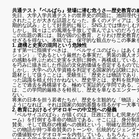
共通テスト『ベルばら』登場に潜む危うさ―歴史教育の
先日、大学入学共通テストの世界史の問題に、池田理代
されたことが大きな話題となった。多くのメディアは、
期的な試み」として好意的に報じ、SNS上では懐かしむ
しかし、我々はこの風潮を手放しで喜んでよいのだろう
この出題の裏には、我が国の公教育、とりわけ歴史教育
せざるを得ない。本稿では、保守的な観点からこの事象
1. 虚構と史実の混同という危険性
まず第一に指摘すべきは、『ベルサイユのばら』はあく
ション）」であるという厳然たる事実だ。男装の麗人オ
の感動を呼ぶために史実を大胆に脚色・再構成している
を巧みに描き出した作品の文化的価値を否定するもので
しかし、大学への入学資格を判定する国家的な試験にお
題材として扱うことは、受験生に「歴史とは物語であり
った認識を植え付けかねない。歴史学とは、史料を批判
ことで過去を再構築する、極めて実証的な学問である。
は、この学問的厳格さを軽視し、歴史を単なるエンター
ない。
将来の日本を担う若者たちが、歴史を主観的な「物語」
ようになれば、それは国家の知的基盤を揺るがす一大事
2. 教育におけるイデオロギーの中立性への疑義
『ベルサイユのばら』が描くのは、圧政に苦しむ民衆が
ーム）を打倒する革命の物語である。そこには、身分制
賛美、そして既存の権威への挑戦という、明確な思想的
この物語が持つ革命賛美のトーンや、伝統的なジェンダ
の価値観やイデオロギーを内包している。もちろん、そ