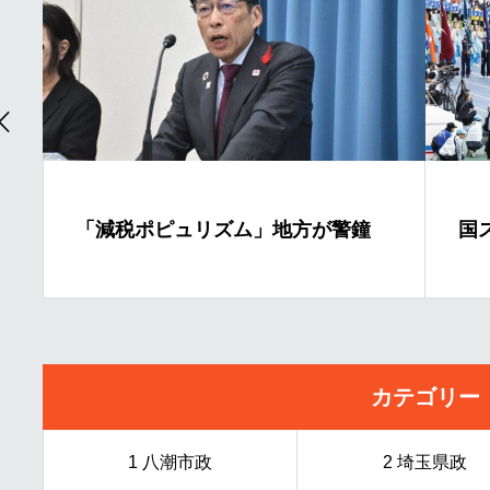
「減税ポピュリズム」地方が警鐘
国
カテゴリー
1 八潮市政
2 埼玉県政