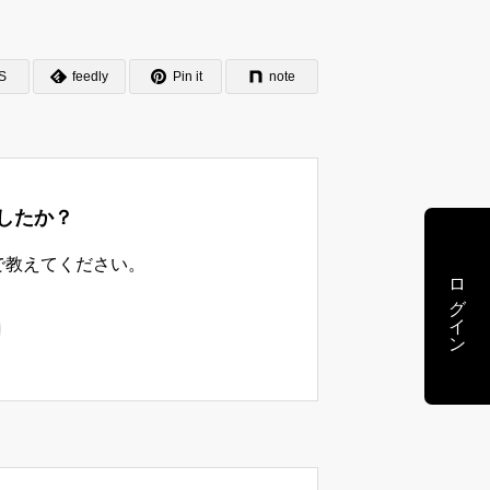
S
feedly
Pin it
note
したか？
で教えてください。
ログイン