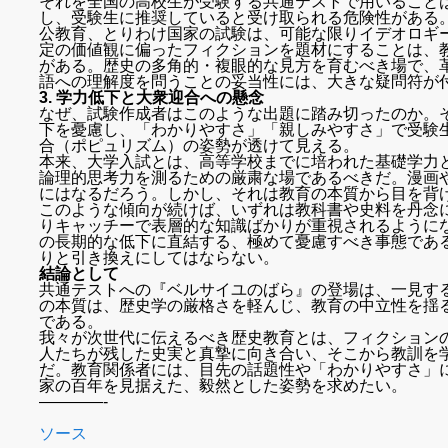
それを全国の高校生が受験する共通テストで用いること
し、受験生に推奨していると受け取られる危険性がある
公教育、とりわけ国家の試験は、可能な限りイデオロギ
定の価値観に偏ったフィクションを題材にすることは、
がある。歴史の多角的・複眼的な見方を育むべき場で、
語への理解度を問うことの妥当性には、大きな疑問符が
3. 学力低下と大衆迎合への懸念
なぜ、試験作成者はこのような出題に踏み切ったのか。
下を憂慮し、「わかりやすさ」「親しみやすさ」で受験
合（ポピュリズム）の姿勢が透けて見える。
本来、大学入試とは、高等学校までに培われた基礎学力
論理的思考力を測るための厳粛な場であるべきだ。漫画
にはなるだろう。しかし、それは教育の本質から目を背
このような傾向が続けば、いずれは教科書や史料を丹念
りキャッチーで表層的な知識ばかりが重視されるように
の長期的な低下に直結する、極めて憂慮すべき事態であ
りと引き換えにしてはならない。
結論として
共通テストへの『ベルサイユのばら』の登場は、一見す
の本質は、歴史学の厳格さを軽んじ、教育の中立性を揺
である。
我々が次世代に伝えるべき歴史教育とは、フィクション
人たちが残した史実と真摯に向き合い、そこから教訓を
だ。教育関係者には、目先の話題性や「わかりやすさ」
家の百年を見据えた、毅然とした姿勢を求めたい。
————-
ソース