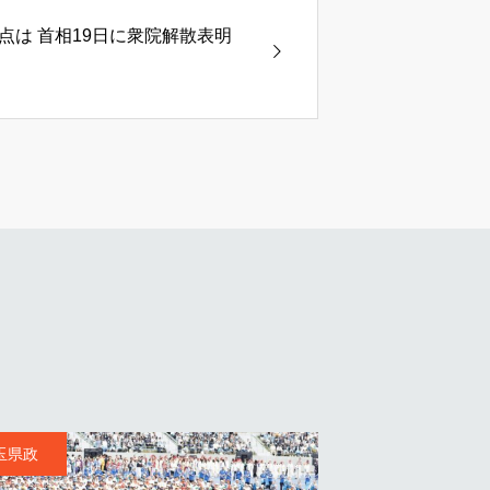
点は 首相19日に衆院解散表明
埼玉県政
2 埼玉県政