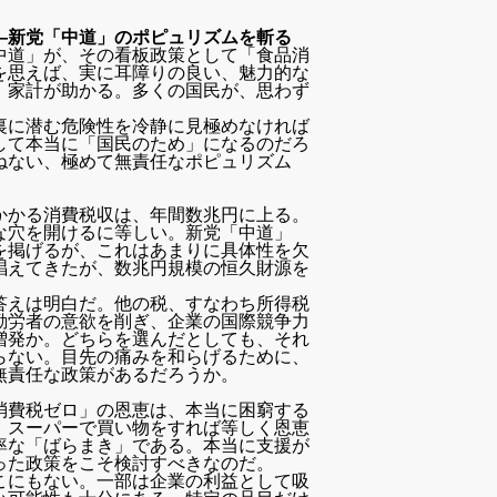
―新党「中道」のポピュリズムを斬る
中道」が、その看板政策として「食品消
を思えば、実に耳障りの良い、魅力的な
。家計が助かる。多くの国民が、思わず
裏に潜む危険性を冷静に見極めなければ
して本当に「国民のため」になるのだろ
ねない、極めて無責任なポピュリズム
かかる消費税収は、年間数兆円に上る。
な穴を開けるに等しい。新党「中道」
を掲げるが、これはあまりに具体性を欠
唱えてきたが、数兆円規模の恒久財源を
答えは明白だ。他の税、すなわち所得税
勤労者の意欲を削ぎ、企業の国際競争力
増発か。どちらを選んだとしても、それ
らない。目先の痛みを和らげるために、
無責任な政策があるだろうか。
消費税ゼロ」の恩恵は、本当に困窮する
、スーパーで買い物をすれば等しく恩恵
率な「ばらまき」である。本当に支援が
った政策をこそ検討すべきなのだ。
こにもない。一部は企業の利益として吸