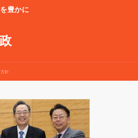
潮を豊かに
県政
ロ方針