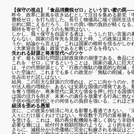
【保守の視点】「食品消費税ゼロ」という甘い蜜の罠―
昨今、政界に新風を吹き込むとして注目を集める新党「
費税ゼロ」を打ち出した。長引く物価高に喘ぐ国民生活
公約に聞こえるだろう。日々の買い物の負担が軽くなる
期待を寄せてしまうのも無理はない。
しかし、我々保守を自認する者は、こうした甘い言葉の
ならない。国家の百年先を見据えた時、この政策は果た
うか。結論から言えば、これは国家の根幹を揺るがしか
（大衆迎合主義）政策であると断じざるを得ない。
失われる財源と将来世代へのツケ
まず、最も深刻な問題は財政規律の崩壊である。食品に
これを「ゼロ」にするということは、国家の歳入に巨大
は、その代替財源として「行政の無駄の徹底的な削減」
いた空論だ。これまでも多くの政党が「無駄の削減」を
生み出せた試しはない。
結局、この巨大な財源の穴埋めは、どこに向かうのか。
や法人税の増税か、あるいは安易な国債の増発である。
を奪う増税か、将来世代に莫大な借金を押し付ける国債
は国の活力を削ぎ、未来への責任を放棄する行為に他な
子供や孫の世代にその何倍もの負担を強いる。これほど
経済を歪める愚策
次に、この政策が経済に与える影響も看過できない。「
人々にだけ届くわけではない。年収数千万円の富裕層も
を受ける。これは、税の再分配機能を著しく損なう非効
必要な層には、給付付き税額控除のような、より的を絞
さらに、減税分が小売価格に完全に転嫁される保証はど