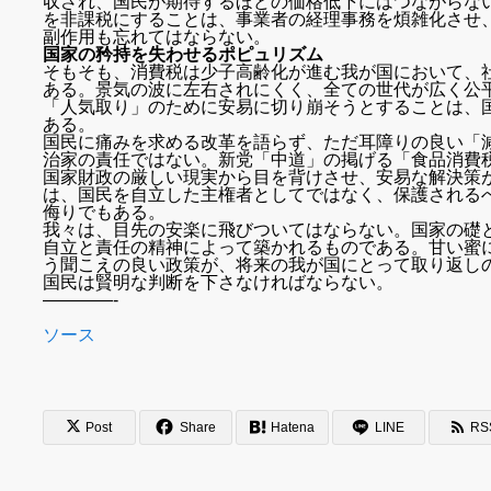
収され、国民が期待するほどの価格低下にはつながらな
を非課税にすることは、事業者の経理事務を煩雑化させ
副作用も忘れてはならない。
国家の矜持を失わせるポピュリズム
そもそも、消費税は少子高齢化が進む我が国において、
ある。景気の波に左右されにくく、全ての世代が広く公
「人気取り」のために安易に切り崩そうとすることは、
ある。
国民に痛みを求める改革を語らず、ただ耳障りの良い「
治家の責任ではない。新党「中道」の掲げる「食品消費
国家財政の厳しい現実から目を背けさせ、安易な解決策
は、国民を自立した主権者としてではなく、保護される
侮りでもある。
我々は、目先の安楽に飛びついてはならない。国家の礎
自立と責任の精神によって築かれるものである。甘い蜜
う聞こえの良い政策が、将来の我が国にとって取り返し
国民は賢明な判断を下さなければならない。
————-
ソース
Post
Share
Hatena
LINE
RS