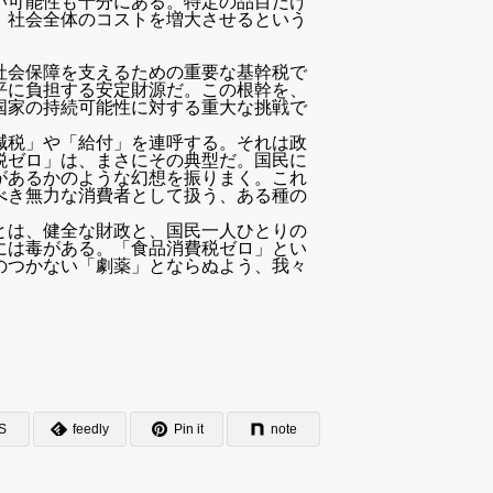
い可能性も十分にある。特定の品目だけ
、社会全体のコストを増大させるという
社会保障を支えるための重要な基幹税で
平に負担する安定財源だ。この根幹を、
国家の持続可能性に対する重大な挑戦で
減税」や「給付」を連呼する。それは政
税ゼロ」は、まさにその典型だ。国民に
があるかのような幻想を振りまく。これ
べき無力な消費者として扱う、ある種の
とは、健全な財政と、国民一人ひとりの
には毒がある。「食品消費税ゼロ」とい
のつかない「劇薬」とならぬよう、我々
S
feedly
Pin it
note