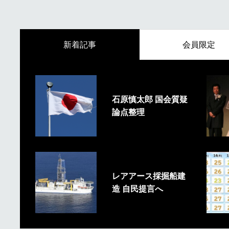
新着記事
会員限定
石原慎太郎 国会質疑
論点整理
レアアース採掘船建
造 自民提言へ