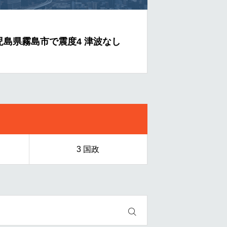
児島県霧島市で震度4 津波なし
定数削減 首相
3 国政