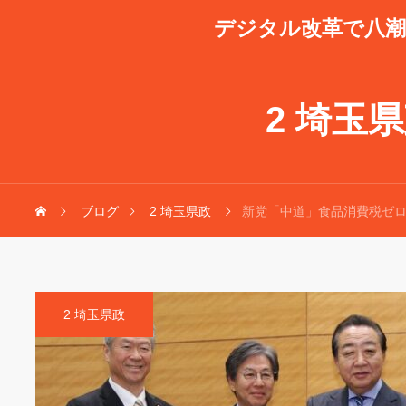
デジタル改革で八
2 埼玉
ブログ
2 埼玉県政
新党「中道」食品消費税ゼ
2 埼玉県政