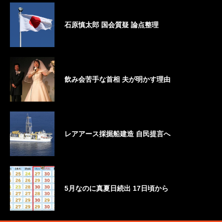
石原慎太郎 国会質疑 論点整理
飲み会苦手な首相 夫が明かす理由
レアアース採掘船建造 自民提言へ
5月なのに真夏日続出 17日頃から