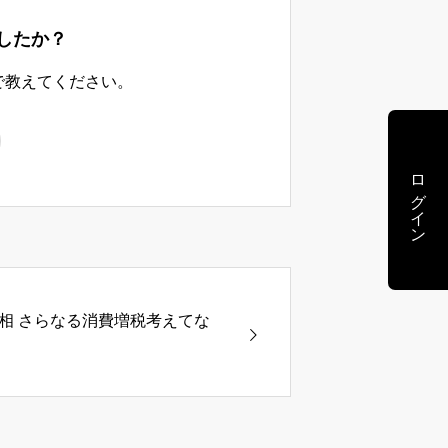
したか？
で教えてください。
ログイン
相 さらなる消費増税考えてな