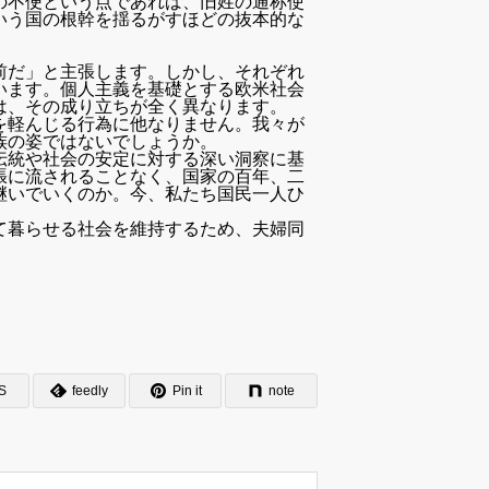
の不便という点であれば、旧姓の通称使
いう国の根幹を揺るがすほどの抜本的な
前だ」と主張します。しかし、それぞれ
います。個人主義を基礎とする欧米社会
は、その成り立ちが全く異なります。
を軽んじる行為に他なりません。我々が
族の姿ではないでしょうか。
伝統や社会の安定に対する深い洞察に基
張に流されることなく、国家の百年、二
継いでいくのか。今、私たち国民一人ひ
て暮らせる社会を維持するため、夫婦同
S
feedly
Pin it
note