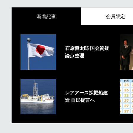
新着記事
会員限定
石原慎太郎 国会質疑
論点整理
レアアース採掘船建
造 自民提言へ