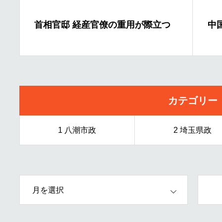
の重用が際立つ
中国大使館侵入は「遺憾」木原
カテゴリー
1 八潮市政
2 埼玉県政
OPEN