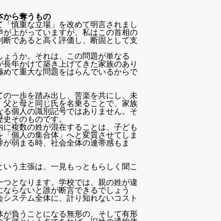
本から奪うもの
て「慎重な立場」を改めて明言されまし
声が上がっていますが、私はこの首相の
判断であると高く評価し、断固として支
しょうか。それは、この問題が単なる
が長年かけて築き上げてきた家族のあり
極めて重大な問題をはらんでいるからで
ての一歩を踏み出し、苦楽を共にし、未
、父と母と同じ氏を名乗ることで、家族
なる個人の識別記号ではありません。そ
歴史そのものです。
内に複数の姓が混在することは、子ども
を「個人の集合体」へと変質させてしま
絆が弱まる時、社会全体の連帯感もま
という主張は、一見もっともらしく聞こ
一つとなります。学校では、親の姓が違
にならないと誰が断言できるでしょう
会システム全体に、計り知れないコスト
体が負うことになる無形の、そして有形