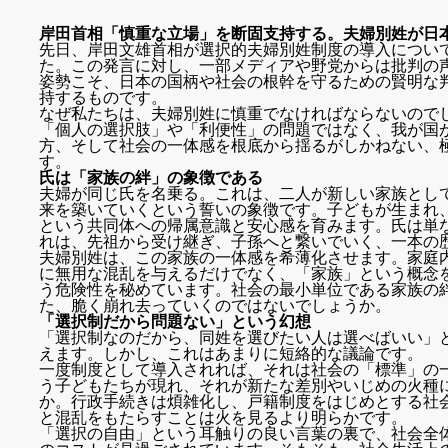
岸田首相「慎重な立場」を断固支持する。夫婦別姓が日
先日、岸田文雄首相が選択的夫婦別姓制度の導入につい
た。この発言に対し、一部メディアや野党からは批判の
姿勢こそ、日本の国柄や社会の根幹を守るための賢明な
持するものです。
なぜ私たちは、夫婦別姓に慎重でなければならないので
「個人の選択肢」や「利便性」の問題ではなく、我が国
方、そして社会の一体感を根底から揺るがしかねない、
す。
氏は「家族の絆」の象徴である
夫婦が同じ氏を名乗る。これは、二人が新しい家族とし
来を築いていくという誓いの象徴です。子どもが生まれ
という共同体への帰属意識と安心感を育みます。氏は単
れは、先祖から受け継ぎ、子孫へと繋いでいく、一本の
夫婦別姓は、この家族の一体感を希薄化させます。家庭
に無用な混乱を与えるだけでなく、「家族」という概念
う危険性を秘めています。社会の最小単位である家族の
た、脆く崩れ去っていくのではないでしょうか。
「選択制だから問題ない」という幻想
「選択制なのだから、同姓を選びたい人は選べばいい」
えます。しかし、これはあまりに短絡的な議論です。
一度制度として導入されれば、それは社会の「標準」の
う子どもたちが現れ、それが新たな差別やいじめの火種
か。行政手続きは煩雑化し、戸籍制度をはじめとする社
と混乱をもたらすことは火を見るより明らかです。
「選択の自由」という耳触りの良い言葉の裏で、社会全