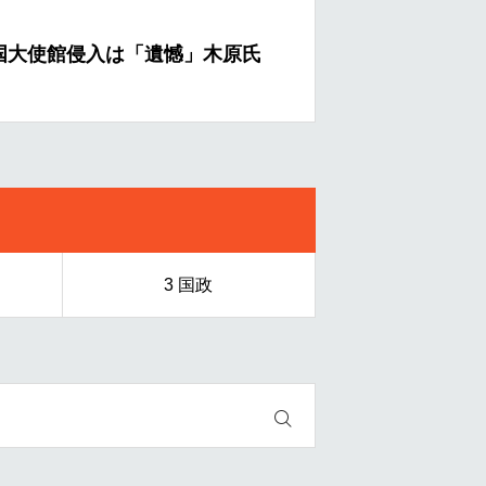
氏
政府打診 日朝首脳会談の返事来ず
3 国政