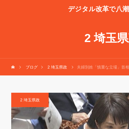
デジタル改革で八
2 埼玉
ブログ
2 埼玉県政
夫婦別姓「慎重な立場」首
2 埼玉県政