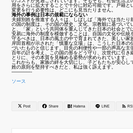
のコストが見過ごされています。そもそも、社会生活上
用をさらに拡大することで十分に対応可能です。戸籍と
変更を行う必要性は、どこにも見当たりません。
海外の事例は日本の規範にならない
夫婦別姓を推進する人々は、しばしば「海外では当たり
の国の制度は、その国の歴史、文化、宗教観に基づいて
と、「家」という共同体を重んじてきた日本の社会とで
安易に海外の制度を模倣することは、自国の文化や伝統
守るべきは、日本の風土の中で育まれてきた、美しい家
岸田首相が示された「慎重な立場」は、こうした日本の
づいたものと信じます。目先の利便性や一部の声高な主
百年の計を考え、この国の形をどう守り、次世代に引き
とりに、その本質を見極める姿勢が求められています。
これからも、家族の絆を大切にし、子どもたちが安心し
姓の原則を堅持すべきだと、私は強く訴えます。
————-
ソース
Post
Share
Hatena
LINE
RS