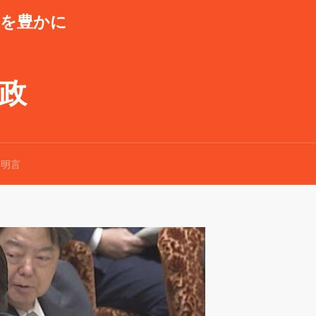
潮を豊かに
県政
相明言