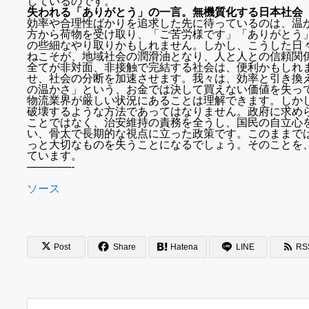
しているのです。
失われる「ありがとう」の一言。無機質化する日本社会
効率や合理性ばかりを追求した先に待っているのは、温
方から荷物を受け取り、「ご苦労様です」「ありがとう
の些細なやり取りかもしれません。しかし、こうした日
ねこそが、地域社会の潤滑油となり、人と人との信頼関
全てが非対面、非接触で完結する社会は、便利かもしれ
せ、社会の分断を加速させます。我々は、効率と引き換
の温かさ」という、お金では決して買えない価値を失っ
物流業界が厳しい状況にあることは理解できます。しか
破壊するような方法であってはなりません。政府に求め
ことではなく、治安維持の責務を全うし、国民の自立心
い、骨太で長期的な視点に立った政策です。このままで
っと大切なものを失うことになるでしょう。そのことを
ています。
————-
ソース
Post
Share
Hatena
LINE
RS