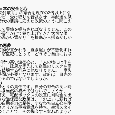
日本の安全と心
の受け取り」の割合を現在の2倍以上に引
ンビニ受け取りを普及させ、再配達を減
時代の要請に応えた政策のように聞こえ
して警鐘を鳴らさねばなりません。この
が長年かけて築き上げてきた大切な価
の温かい繋がり」を根底から揺るがしか
の悪夢
荷物が置かれる「置き配」が常態化すれ
、窃盗犯にとって「どうぞご自由にお取
が持つ高い道徳心と、「人の物には手を
かし、政府が率先して盗難のリスクを高
ら破壊する行為に他なりません。一度失
時間が必要となります。政府は、目先の
いるのではないでしょうか。
う
ひとりの責任です。自分の都合の良い時
べき当然の務めではないでしょうか。
替え、宅配ボックスの設置に補助金を出
うな過保護な政策は、「お上」に頼れば
の自助努力の精神、すなわち自立心を削
ひとりが当事者意識を持ち、生活スタイ
つくことで、その機会すら奪われようと