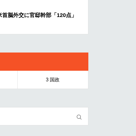
N党と統一会派組んでいない 首相
安住
3 国政