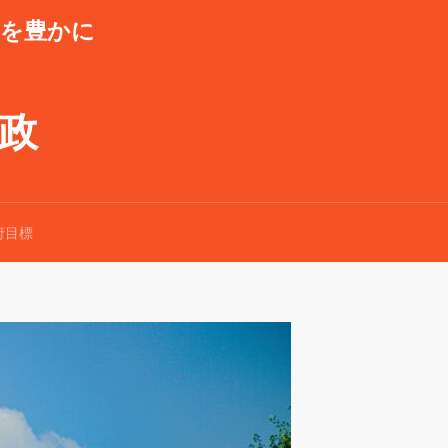
潮を豊かに
県政
府目標