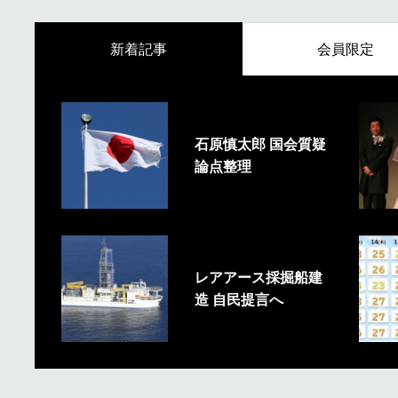
新着記事
会員限定
石原慎太郎 国会質疑
論点整理
レアアース採掘船建
造 自民提言へ