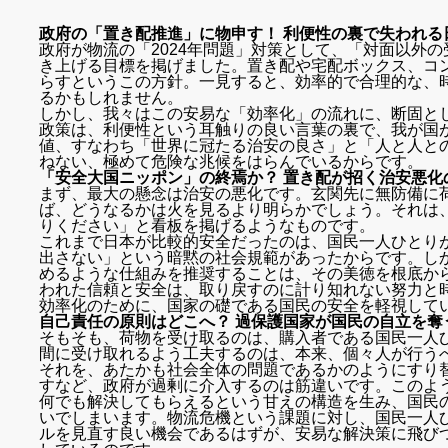
政府の「置き配推進」に物申す！ 利便性の裏で失われる
政府が物流の「2024年問題」対策として、「対面以外
き上げる目標を掲げました。置き配や宅配ボックス、コ
らすというこの方針。一見すると、効率的で合理的な、
るかもしれません。
しかし、我々はこの安易な「効率化」の流れに、断固と
政策は、利便性という耳触りの良い言葉の裏で、我が国
値、すなわち「世界に冠たる治安の良さ」と「人と人と
ねない、極めて危険な兆候をはらんでいるからです。
「安全大国ニッポン」の終焉か？ 置き配が招く治安悪化
まず、最大の懸念は治安の悪化です。玄関先に無防備に
ば、どうなるかは火を見るより明らかでしょう。それは
りください」と看板を掲げるようなものです。
これまで日本が比較的安全だったのは、国民一人ひとり
出さない」という暗黙の社会規範があったからです。し
めるような仕組みを推奨することは、その美徳を根底か
われた信頼と安全は、取り戻すのに計り知れない努力と
効率化のために、国家の礎である国民の安全を軽視して
自己責任の原則はどこへ？ 過保護国家が国民の自立を奪
そもそも、荷物を受け取るのは、購入者である国民一人
間に受け取れるよう工夫するのは、本来、個々人が行う
それを、あたかも社会全体の問題であるかのようにすり
すなど、政府が過剰に介入するのは筋違いです。このよ
何でも解決してもらえるという甘えの構造を生み、国民
いでしまいます。物流危機という課題に対し、国民一人
ルを見直す良い機会であるはずが、安易な解決策に飛び