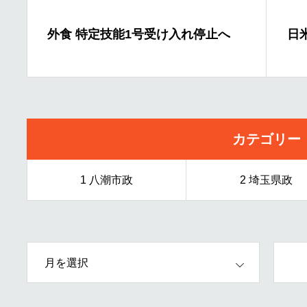
入れ停止へ
日米首脳外交に官邸幹部「120点」
カテゴリー
1 八潮市政
2 埼玉県政
OPEN