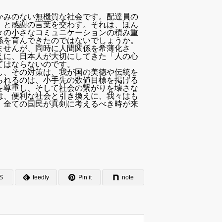
かみのない無機質な社会です。配達員の
」と感謝の言葉を交わす。それは、ほん
々の小さなコミュニケーションの積み重
係を育んできたのではないでしょうか。
ませんが、同時に人間関係を希薄化さ
えに、日本人が大切にしてきた「人の心
てはならないのです。
し、その対策は、我が国の美徳や伝統を
られるのは、小手先の数値目標を掲げる
を尊重し、そして社会の繋がりを壊さな
は、便利な社会と引き換えに、我々はも
、全ての国民が真剣に考えるべき時が来
S
feedly
Pin it
note