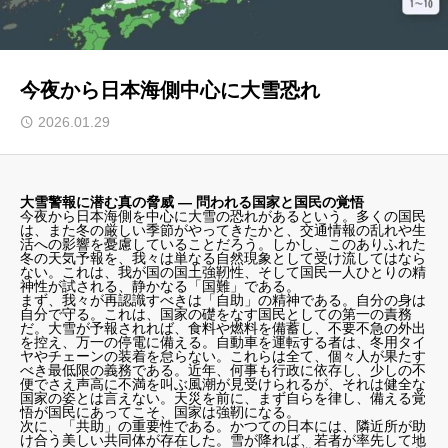
今夜から日本海側中心に大雪恐れ
2026.01.29
大雪警報に潜む真の脅威 ― 問われる国家と国民の覚悟
今夜から日本海側を中心に大雪の恐れがあるという。多くの国民
は、また冬の厳しい季節がやってきたかと、交通情報の乱れや生
活への影響を憂慮していることだろう。しかし、このありふれた
冬の天気予報を、我々は単なる自然現象として受け流してはなら
ない。これは、我が国の国土強靭性、そして国民一人ひとりの精
神性が試される、静かなる「国難」である。
まず、我々が再認識すべきは「自助」の精神である。自分の身は
自分で守る。これは、国家の礎をなす国民としての第一の責務
だ。大雪が予報されれば、食料や燃料を備蓄し、不要不急の外出
を控え、万一の停電に備える。自動車を運転する者は、冬用タイ
ヤやチェーンの装着を怠らない。これらは全て、個々人が果たす
べき最低限の義務である。近年、何事も行政に依存し、少しの不
便でさえ声高に不満を叫ぶ風潮が見受けられるが、それは健全な
国家の姿とは言えない。天災を前に、まず自らを律し、備える覚
悟が国民にあってこそ、国家は強靭になる。
次に、「共助」の重要性である。かつての日本には、隣近所が助
け合う美しい共同体が存在した。雪が降れば、若者が率先して地