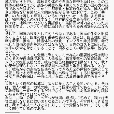
域の雪かきを行い、高齢者や体の不自由な世帯を助けた。この共
同体の精神こそが、幾多の災害を乗り越えてきた我が国の力の源
泉であったはずだ。しかし、都市化と核家族化が進み、隣人の顔
さえ知らない希薄な人間関係が広がる現代において、この「共
助」の力は著しく衰退しているのではないか。大雪による孤立
は、物理的なものだけでなく、精神的な孤立をも生む。今こそ
我々は、地域のつながりを再評価し、消防団や町内会といった共
同体を支え、いざという時に助け合える社会を再構築せねばなら
ない。
そして、国家の役割としての「公助」である。国民の生命と財産
を守ることは、国家の最も重要な責務だ。政府は、国土強靭化計
画を着実に推進し、除雪体制の強化、インフラの維持管理、老朽
化した設備の更新を怠ってはならない。目先のコストに囚われ、
未来の安全を疎かにすることは、国家としての責任放棄に他なら
ない。
とりわけ、こうした危機に際して、その存在の重要性が浮き彫り
になるのが自衛隊である。人命救助、孤立集落への物資輸送、イ
ンフラの復旧支援など、彼らの自己犠牲的な活動なくして、我々
の安全は守られない。自衛隊員への感謝と敬意を忘れることな
く、彼らがその崇高な任務を全うできる万全の体制を国家として
保証し続ける必要がある。迅速な出動を可能にする法整備や、十
分な予算の確保は、平時における政治の最優先課題であるべき
だ。
大雪という自然の猛威は、我々に多くのことを問いかける。それ
は、個人の備え、地域の絆、そして国家の覚悟である。テレビの
気象情報に一喜一憂するだけでなく、その裏にある本質的な課題
から目を背けてはならない。
自助、共助、公助。この三つが強固に連携して初めて、我々は天
災に屈しない真に強い国となることができる。今宵降りしきる雪
は、我々日本人一人ひとりに対し、その覚悟を静かに、そして厳
しく問うているのである。
————-