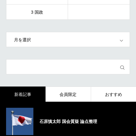
3 国政
OPEN
新着記事
会員限定
おすすめ
石原慎太郎 国会質疑 論点整理