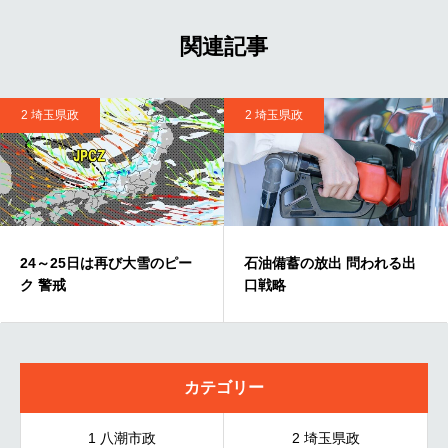
関連記事
2 埼玉県政
2 埼玉県政
24～25日は再び大雪のピー
石油備蓄の放出 問われる出
ク 警戒
口戦略
カテゴリー
1 八潮市政
2 埼玉県政