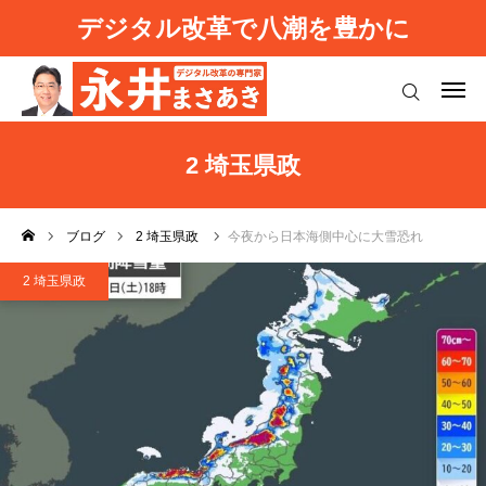
デジタル改革で八潮を豊かに
ログイン
プロフィール
2 埼玉県政
八潮デジタル改革
ブログ
2 埼玉県政
今夜から日本海側中心に大雪恐れ
強い日本を取り戻す
2 埼玉県政
お知らせ（活動報告）
基本理念
ご意見等
ブログ
利用規約
よくあるご質問
プライバシーポリシー