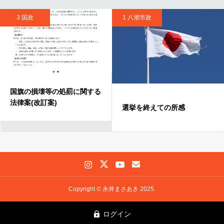
3 国政
1 八潮市政
国旗の損壊等の処罰に関する
法律案(改訂案)
選挙を終えての所感
Copyright © 永井まさあき 2025.
ログイン