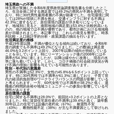
埼玉県政への不満
埼玉県が実施した令和6年度県政世論調査報告書を分析したとこ
ろ、生活全体に対する満足度では49.2%の県民が不満を表明して
おり、特に30代男性雇用者層の不満が顕著でした。住宅環境に関
しては28%が現状に不満を抱え、交通インフラに対する不満は
42.3%に達するなど、居住環境の課題が浮き彫りになっていま
す。地域別に見ると、南部地域の満足度は53.4%と比較的高いも
のの、他の地域では不満が優勢であり、都市計画における地域格
差が示唆されました。本記事では、これらの発見を整理し、時系
列比較・人口統計学的分析・政策課題の抽出を行います。
生活満足度の推移
平成19年度以降、不満が優位となる傾向は続いており、令和6年
度の調査でも不満率は49.2%となりました。この数値は満足度
46.0%を3.2ポイント上回り、2007年以降の傾向が持続している
ことを示しています。特にリーマンショック後の2008年には不
満率が54.3%に達しましたが、以降は緩やかに改善し、現在の水
準に落ち着いています。しかし、コロナ禍後の社会経済状況が再
び不満の増加に影響を与えている可能性があります。
性別・年代別の意識差
男性の不満率は52.3%で、女性の45.8%を6.5ポイント上回ってい
ます。特に30代男性では不満率が61.3%に達しており、子育て世
代の経済的負担増やワークライフバランスの問題が影響している
と考えられます。一方、60代女性では不満率が38.2%と低く、退
職後の時間的余裕や地域コミュニティへの参加が影響している可
能性があります。
居住環境の課題
住宅に関する不満率は28.0%で、前回比+3.2ポイントの上昇とな
りました。特に賃貸住宅居住者の不満率は39.4%と高く、築年数
30年以上の住宅では設備の老朽化（67%）、耐震性不安
（43%）、断熱性能不足（38%）が主な不満要因として挙げられ
ました。