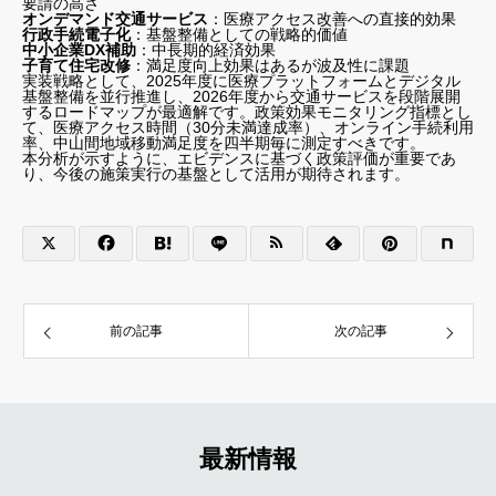
要請の高さ
オンデマンド交通サービス
：医療アクセス改善への直接的効果
行政手続電子化
：基盤整備としての戦略的価値
中小企業DX補助
：中長期的経済効果
子育て住宅改修
：満足度向上効果はあるが波及性に課題
実装戦略として、2025年度に医療プラットフォームとデジタル
基盤整備を並行推進し、2026年度から交通サービスを段階展開
するロードマップが最適解です。政策効果モニタリング指標とし
て、医療アクセス時間（30分未満達成率）、オンライン手続利用
率、中山間地域移動満足度を四半期毎に測定すべきです。
本分析が示すように、エビデンスに基づく政策評価が重要であ
り、今後の施策実行の基盤として活用が期待されます。
前の記事
次の記事
最新情報