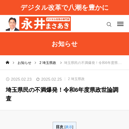
デジタル改革で八潮を豊かに
ログイン
プロフィール
お知らせ
八潮デジタル改革
お知らせ
2 埼玉県政
埼玉県民の不満爆発！令和6年度県政世論調査
強い日本を取り戻す
2025.02.23
2025.02.25
2 埼玉県政
お知らせ（活動報告）
埼玉県民の不満爆発！令和6年度県政世論調
査
基本理念
ご意見等
ブログ
利用規約
よくあるご質問
プライバシーポリシー
目次
[
表示
]