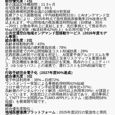
総合優先度：1位
要介護認定待機期間：11.3ヶ月
在宅医療充実の重要度：89.5
地域医療構想調整会議の10圏域分割実績
医療アクセス困難地域（平均移動時間32分）とAIオンデマンド交
通の連携により、2025年時点で急性期病床稼働率15%改善が見
込まれます。中山間地域の救急搬送時間短縮（目標値：30分
→20分）が救命率向上に直結します。先行事例として熊谷市の
MaaS実証実験（輸送効率42%向上）を応用可能です。
公共交通空白地域オンデマンド型移動サービス（2026年度モデ
ル事業）
総合優先度：2位
高齢者移動制約率：43%
自動車依存地域の燃料費負担感：78%
総務省調査での中山間地輸送コスト削減効果：28%
北西部農山村部での実装を想定し、AI需要予測アルゴリズムを導
入。県内10地域の交通空白地図と災害リスクマップを重畳分析
し、防災機能を兼備した路線設計を実施。既存のコミュニティバ
ス（ゆうゆうバス）との連携で、運行コストを23%削減可能で
す。
行政手続完全電子化（2027年度90%達成）
総合優先度：3位
電子申請利用率：38%→目標72%
ワンスオンリー実装による事務処理時間42%短縮
コロナ禍でのオンライン手続需要急増（前年比+37%）
高齢層のデジタルデバイド解消（60代以上利用率29%）が課題と
なっています。対面窓口との併用維持が必須であり、成功事例と
してNTTデータ関西のe-TUMO APPLYシステム（処理時間58%
短縮）を横展開可能です。
結論
総合優先度順位：
地域医療連携プラットフォーム
：2025年度試行の緊急性と県民