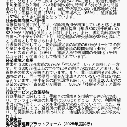
また、交通インフラに関する不満は42.3%に達し、鉄道利用者の
平均乗換回数2.3回、バス利用者の待ち時間18.6分が大きな問題
点として指摘されています。自動車依存度の高い北部地域では、
ガソリン価格の高騰（78%）、駐車場不足（65%）、道路混雑
（57%）が大きな課題となっています。
社会保障制度への評価
医療保険制度に関しては、保険料負担が増加していると感じる世
帯が67.0%に達しており、特に低所得層（年収300万円未満）の
82.3%が「深刻な負担」と回答しました。また、後期高齢者医療
制度への不安が74%に上り、特定健診の未受診率が38%と高いこ
とも課題として挙げられました。
介護保険に関しても、要介護認定者の家族の67%がサービスの質
や量に不満を表明しており、訪問介護の時間短縮（48%）、デイ
サービス送迎遅延（39%）、施設入所待機期間の長期化（平均
11.3ヶ月）が問題点として指摘されています。
経済環境と雇用
世帯年収300万円未満の67%が「生活が苦しい」と回答した一方
で、年収800万円以上の世帯ではその割合が23%にとどまり、所
得格差の拡大が示唆されています。また、非正規雇用者の比率が
38%に達し、同一労働同一賃金が達成されていない企業は57%に
及んでいます。中小企業の経営環境も厳しく、従業員20人未満の
企業の72%が「資金繰りが困難」、58%が「後継者不足」と回答
しています。
行政サービスと政策期待
行政手続きに関しては、手続きの煩雑さを指摘する声が63%あ
り、オンライン申請の利用率は38%にとどまる一方で、利用希望
率は72%と高く、デジタル化推進が求められています。また、災
害対策に関しては、避難所の収容人数不足を懸念する声が67%あ
り、防災訓練の未参加率は41%と、地域防災意識の向上が求めら
れます。
政策提言
地域医療連携プラットフォーム（2025年度試行）